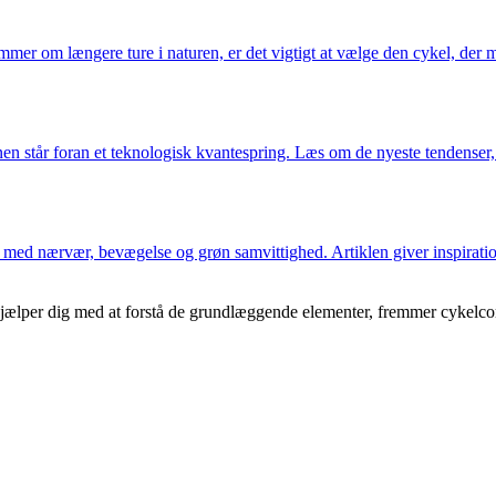
mmer om længere ture i naturen, er det vigtigt at vælge den cykel, der 
erdenen står foran et teknologisk kvantespring. Læs om de nyeste tendense
 med nærvær, bevægelse og grøn samvittighed. Artiklen giver inspiration
jælper dig med at forstå de grundlæggende elementer, fremmer cykelcomm