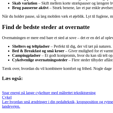
Skab variation
– Skift mellem korte strækpauser og længere hv
Brug pauserne aktivt
– Stræk benene, lav et par enkle øvelser, e
Når du holder pause, så læg mobilen væk et øjeblik. Lyt til fuglene, mæ
Find de bedste steder at overnatte
Overnatningen er mere end bare et sted at sove – det er en del af op
Shelters og teltpladser
– Perfekt til dig, der vil tæt på nature
Bed & Breakfast og små kroer
– Giver mulighed for et varmt
Campingpladser
– Et godt kompromis, hvor du kan slå telt op,
Cykelvenlige overnatningssteder
– Flere steder tilbyder aflås
Tænk over, hvordan du vil kombinere komfort og frihed. Nogle dage 
Læs også:
Spar energi på lange cykelture med målrettet tekniktræning
Cykel
Lær hvordan små ændringer i din pedalteknik, kropsposition og rytme 
landevejen.