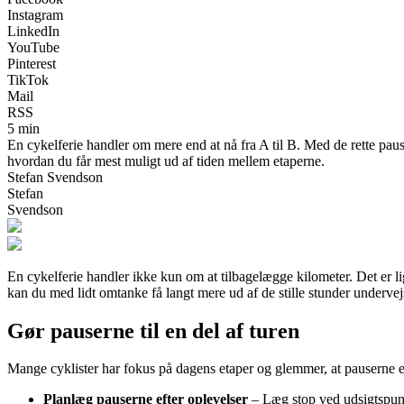
Instagram
LinkedIn
YouTube
Pinterest
TikTok
Mail
RSS
5 min
En cykelferie handler om mere end at nå fra A til B. Med de rette paus
hvordan du får mest muligt ud af tiden mellem etaperne.
Stefan Svendson
Stefan
Svendson
En cykelferie handler ikke kun om at tilbagelægge kilometer. Det er l
kan du med lidt omtanke få langt mere ud af de stille stunder undervej
Gør pauserne til en del af turen
Mange cyklister har fokus på dagens etaper og glemmer, at pauserne er
Planlæg pauserne efter oplevelser
– Læg stop ved udsigtspunkt