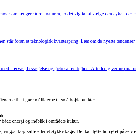
mmer om længere ture i naturen, er det vigtigt at vælge den cykel, der 
erdenen står foran et teknologisk kvantespring. Læs om de nyeste tendense
 med nærvær, bevægelse og grøn samvittighed. Artiklen giver inspiration
enerne til at gøre måltiderne til små højdepunkter.
blus.
 både energi og indblik i områdets kultur.
e, en god kop kaffe eller et stykke kage. Det kan løfte humøret på selv 