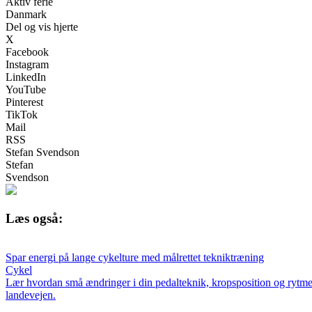
Aktiv ferie
Danmark
Del og vis hjerte
X
Facebook
Instagram
LinkedIn
YouTube
Pinterest
TikTok
Mail
RSS
Stefan Svendson
Stefan
Svendson
Læs også:
Spar energi på lange cykelture med målrettet tekniktræning
Cykel
Lær hvordan små ændringer i din pedalteknik, kropsposition og rytme 
landevejen.