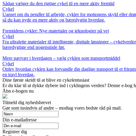
Sådan vælger du den rigtige cykel til en mere aktiv fremtid
Cykel
Uanset om du pendler til arbejde, cykler for motionens skyld eller drø
så du kan nyde en mere aktiv og bæredygtig hverdag.
Fremtidens cykler: Nye materialer og teknologier på vej
Cykel
Fra ultralette materialer til intelligente, digitale løsninger – cykelv
bæredygtige end nogensinde før.
Mere nærvær i hverdagen – vælg cyklen som transportmiddel
Cykel
Oplev hvordan cyklen kan forvandle din daglige transport til et frirum
en travl hverdag.
Dine første skridt til at blive en cykelentusiast
Er du klar til at dykke dybere ind i cyklingens verden? Denne e-bog h
Åbn e-bogen nu
Tilmeld dig nyhedsbrevet
Gør som tusindvis af andre – modtag vores bedste råd på mail.
Din e-mailadresse
Registrer dig