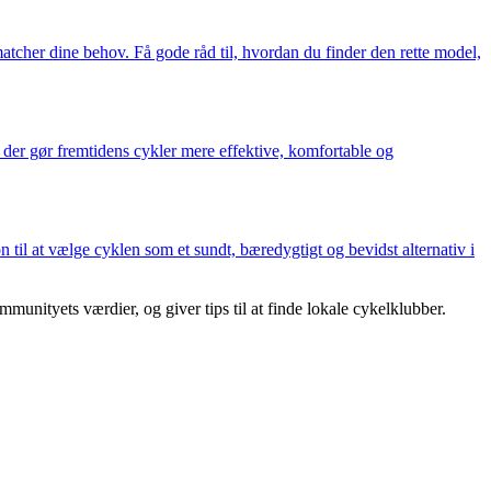
matcher dine behov. Få gode råd til, hvordan du finder den rette model,
r, der gør fremtidens cykler mere effektive, komfortable og
 til at vælge cyklen som et sundt, bæredygtigt og bevidst alternativ i
unityets værdier, og giver tips til at finde lokale cykelklubber.