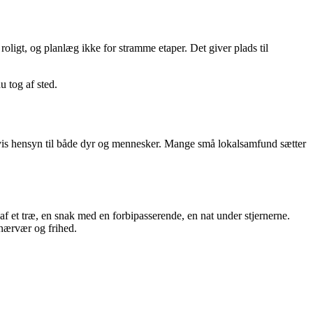
roligt, og planlæg ikke for stramme etaper. Det giver plads til
u tog af sted.
og vis hensyn til både dyr og mennesker. Mange små lokalsamfund sætter
f et træ, en snak med en forbipasserende, en nat under stjernerne.
 nærvær og frihed.