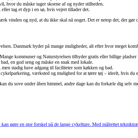
il, hvor du måske tager skoene af og nyder stilheden.
ller tag et dyp i en sø, hvis vejret tillader det.
rk vinden og nyd, at du ikke skal nå noget. Det er netop det, der gør cy
levelsen. Danmark byder på mange muligheder, alt efter hvor meget komf
n. Mange kommuner og Naturstyrelsen tilbyder gratis eller billige pladse
 bad, en god seng og måske en snak med lokale.
 men stadig have adgang til faciliteter som køkken og bad.
t cykelparkering, værksted og mulighed for at tørre tøj – ideelt, hvis du 
kan du sove under åben himmel, andre dage kan du forkæle dig selv med
kan gøre en stor forskel på de lange cykelture. Med målrettet teknikt