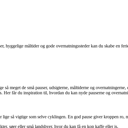
er, hyggelige måltider og gode overnatningssteder kan du skabe en ferie
ige så meget de små pauser, udsigterne, måltiderne og overnatningerne, 
s. Her får du inspiration til, hvordan du kan nyde pauserne og overnatn
 lige så vigtige som selve cyklingen. En god pause giver kroppen ro, men
er, søer eller små landsbyer, hvor du kan få en kop kaffe eller is.