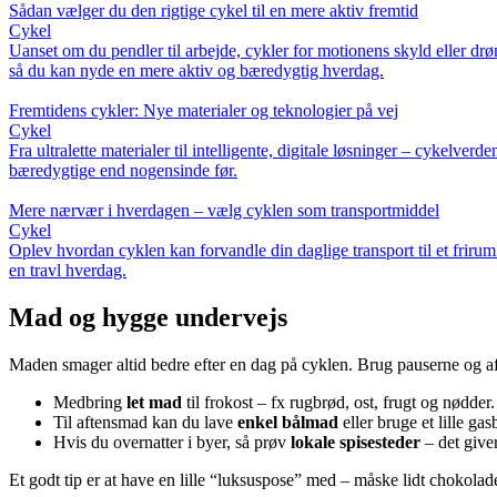
Sådan vælger du den rigtige cykel til en mere aktiv fremtid
Cykel
Uanset om du pendler til arbejde, cykler for motionens skyld eller drø
så du kan nyde en mere aktiv og bæredygtig hverdag.
Fremtidens cykler: Nye materialer og teknologier på vej
Cykel
Fra ultralette materialer til intelligente, digitale løsninger – cykelv
bæredygtige end nogensinde før.
Mere nærvær i hverdagen – vælg cyklen som transportmiddel
Cykel
Oplev hvordan cyklen kan forvandle din daglige transport til et frirum
en travl hverdag.
Mad og hygge undervejs
Maden smager altid bedre efter en dag på cyklen. Brug pauserne og aft
Medbring
let mad
til frokost – fx rugbrød, ost, frugt og nødder.
Til aftensmad kan du lave
enkel bålmad
eller bruge et lille gas
Hvis du overnatter i byer, så prøv
lokale spisesteder
– det giver
Et godt tip er at have en lille “luksuspose” med – måske lidt chokolad