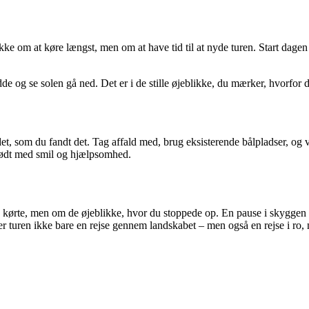
kke om at køre længst, men om at have tid til at nyde turen. Start dagen 
e og se solen gå ned. Det er i de stille øjeblikke, du mærker, hvorfor d
tedet, som du fandt det. Tag affald med, brug eksisterende bålpladser, 
e mødt med smil og hjælpsomhed.
 kørte, men om de øjeblikke, hvor du stoppede op. En pause i skyggen a
ver turen ikke bare en rejse gennem landskabet – men også en rejse i ro,