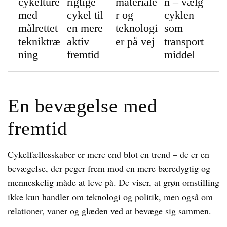
cykelture
rigtige
materiale
n – vælg
med
cykel til
r og
cyklen
målrettet
en mere
teknologi
som
tekniktræ
aktiv
er på vej
transport
ning
fremtid
middel
En bevægelse med
fremtid
Cykelfællesskaber er mere end blot en trend – de er en
bevægelse, der peger frem mod en mere bæredygtig og
menneskelig måde at leve på. De viser, at grøn omstilling
ikke kun handler om teknologi og politik, men også om
relationer, vaner og glæden ved at bevæge sig sammen.