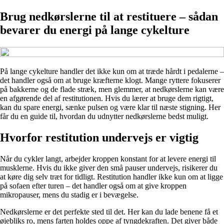
Brug nedkørslerne til at restituere – sådan
bevarer du energi på lange cykelture
På lange cykelture handler det ikke kun om at træde hårdt i pedalerne –
det handler også om at bruge kræfterne klogt. Mange ryttere fokuserer
på bakkerne og de flade stræk, men glemmer, at nedkørslerne kan være
en afgørende del af restitutionen. Hvis du lærer at bruge dem rigtigt,
kan du spare energi, sænke pulsen og være klar til næste stigning. Her
får du en guide til, hvordan du udnytter nedkørslerne bedst muligt.
Hvorfor restitution undervejs er vigtig
Når du cykler langt, arbejder kroppen konstant for at levere energi til
musklerne. Hvis du ikke giver den små pauser undervejs, risikerer du
at køre dig selv træt for tidligt. Restitution handler ikke kun om at ligge
på sofaen efter turen – det handler også om at give kroppen
mikropauser, mens du stadig er i bevægelse.
Nedkørslerne er det perfekte sted til det. Her kan du lade benene få et
øjebliks ro, mens farten holdes oppe af tyngdekraften. Det giver både