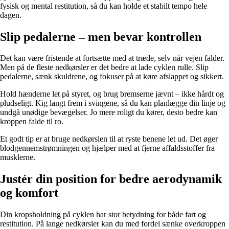
fysisk og mental restitution, så du kan holde et stabilt tempo hele
dagen.
Slip pedalerne – men bevar kontrollen
Det kan være fristende at fortsætte med at træde, selv når vejen falder.
Men på de fleste nedkørsler er det bedre at lade cyklen rulle. Slip
pedalerne, sænk skuldrene, og fokuser på at køre afslappet og sikkert.
Hold hænderne let på styret, og brug bremserne jævnt – ikke hårdt og
pludseligt. Kig langt frem i svingene, så du kan planlægge din linje og
undgå unødige bevægelser. Jo mere roligt du kører, desto bedre kan
kroppen falde til ro.
Et godt tip er at bruge nedkørslen til at ryste benene let ud. Det øger
blodgennemstrømningen og hjælper med at fjerne affaldsstoffer fra
musklerne.
Justér din position for bedre aerodynamik
og komfort
Din kropsholdning på cyklen har stor betydning for både fart og
restitution. På lange nedkørsler kan du med fordel sænke overkroppen