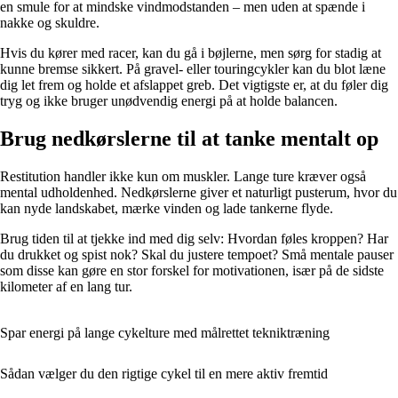
en smule for at mindske vindmodstanden – men uden at spænde i
nakke og skuldre.
Hvis du kører med racer, kan du gå i bøjlerne, men sørg for stadig at
kunne bremse sikkert. På gravel- eller touringcykler kan du blot læne
dig let frem og holde et afslappet greb. Det vigtigste er, at du føler dig
tryg og ikke bruger unødvendig energi på at holde balancen.
Brug nedkørslerne til at tanke mentalt op
Restitution handler ikke kun om muskler. Lange ture kræver også
mental udholdenhed. Nedkørslerne giver et naturligt pusterum, hvor du
kan nyde landskabet, mærke vinden og lade tankerne flyde.
Brug tiden til at tjekke ind med dig selv: Hvordan føles kroppen? Har
du drukket og spist nok? Skal du justere tempoet? Små mentale pauser
som disse kan gøre en stor forskel for motivationen, især på de sidste
kilometer af en lang tur.
Spar energi på lange cykelture med målrettet tekniktræning
Sådan vælger du den rigtige cykel til en mere aktiv fremtid