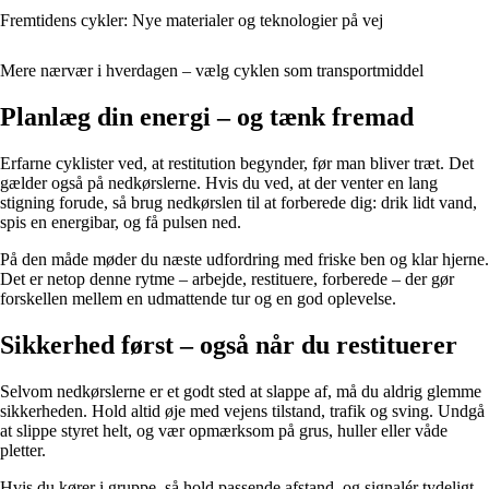
Fremtidens cykler: Nye materialer og teknologier på vej
Mere nærvær i hverdagen – vælg cyklen som transportmiddel
Planlæg din energi – og tænk fremad
Erfarne cyklister ved, at restitution begynder, før man bliver træt. Det
gælder også på nedkørslerne. Hvis du ved, at der venter en lang
stigning forude, så brug nedkørslen til at forberede dig: drik lidt vand,
spis en energibar, og få pulsen ned.
På den måde møder du næste udfordring med friske ben og klar hjerne.
Det er netop denne rytme – arbejde, restituere, forberede – der gør
forskellen mellem en udmattende tur og en god oplevelse.
Sikkerhed først – også når du restituerer
Selvom nedkørslerne er et godt sted at slappe af, må du aldrig glemme
sikkerheden. Hold altid øje med vejens tilstand, trafik og sving. Undgå
at slippe styret helt, og vær opmærksom på grus, huller eller våde
pletter.
Hvis du kører i gruppe, så hold passende afstand, og signalér tydeligt,